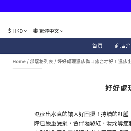
$
HKD
繁體中文
首頁
商店介
Home
/
部落格列表
/
好好處理濕疹傷口癒合才好！濕疹
好好處
濕疹出水真的讓人好困擾！持續的紅腫
障已嚴重受損，會伴隨發紅、潰爛等症