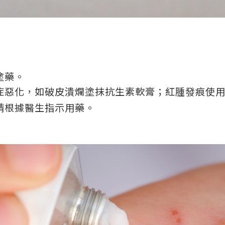
塗藥。
症惡化，如破皮潰爛塗抹抗生素軟膏；紅腫發痕使
請根據醫生指示用藥。